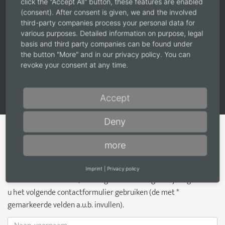
OPENINGSTIJDEN
click the "Accept All" button, these features are enabled
(consent). After consent is given, we and the involved
Wij zijn er voor u:
third-party companies process your personal data for
maandag tot donderdag van 8.00 tot 16.00 uur
various purposes. Detailed information on purpose, legal
Vrijdag van 8.00 tot 12.00 uur
basis and third party companies can be found under
the button "More" and in our privacy policy. You can
en op afspraak
revoke your consent at any time.
Accept
Deny
more
CONTACTFORMULIER
Imprint
|
Privacy policy
Voor meer informatie, aanvragen van catalogi of bij vragen kunt
u het volgende contactformulier gebruiken (de met *
gemarkeerde velden a.u.b. invullen).