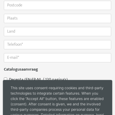
Catalogusaanvraag
Decenta (EN-FR-NL / 120 pagina's)
Decenta 2026 (in het Duits / 124 pagina's)
This site uses consent-requiring cookies and third-party
technologies to integrate certain features. When you
Accenta (EN-FR-NL / 96 pagina's)
click the "Accept All" button, these features are enabled
(consent). After consent is given, we and the involved
Bericht
*
third-party companies process your personal data for
various purposes. Detailed information on purpose, legal