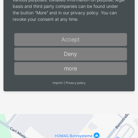
basis and third party companies can be found under
the button "More" and in our privacy policy. You can
revoke your consent at any time.
Accept
Privacy
*
Ik weet, dat mijn gegevens worden opgeslagen. Ik ga
Deny
akkoord met de verwerking van de via mij verzamelde
gegevens in het kader van de aanvraag.
more
Imprint
|
Privacy policy