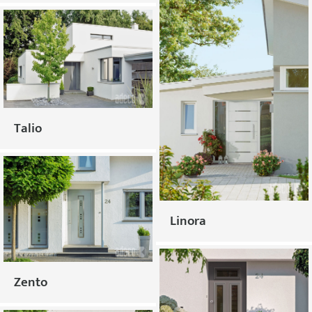
Talio
Linora
Zento