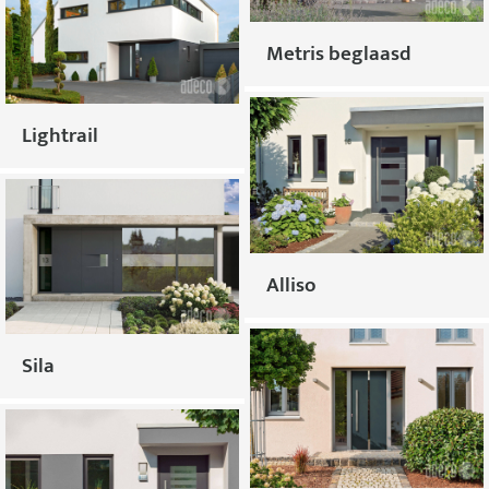
Metris beglaasd
Lightrail
Alliso
Sila