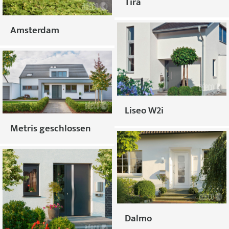
Tira
Amsterdam
Liseo W2i
Metris geschlossen
Dalmo