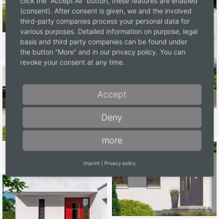
click the "Accept All" button, these features are enabled
(consent). After consent is given, we and the involved
third-party companies process your personal data for
various purposes. Detailed information on purpose, legal
basis and third party companies can be found under
Atrium
the button "More" and in our privacy policy. You can
revoke your consent at any time.
Accept
Deny
Vilmo
more
Balino
Imprint
|
Privacy policy