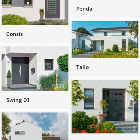
Penda
Consis
Talio
Swing 01