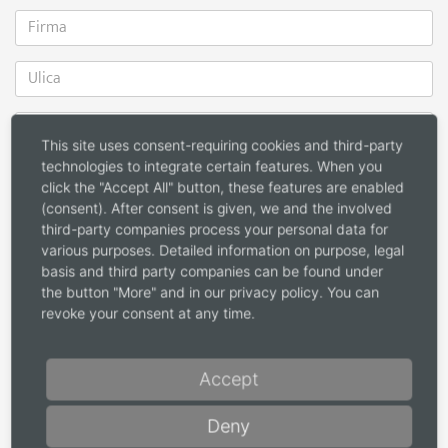
This site uses consent-requiring cookies and third-party
technologies to integrate certain features. When you
click the "Accept All" button, these features are enabled
(consent). After consent is given, we and the involved
third-party companies process your personal data for
various purposes. Detailed information on purpose, legal
basis and third party companies can be found under
the button "More" and in our privacy policy. You can
revoke your consent at any time.
Zamawianie katalogów
Accept
Decenta (EN-FR-NL / 120 stron)
Deny