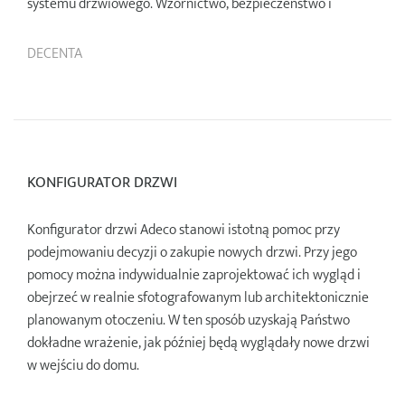
systemu drzwiowego. Wzornictwo, bezpieczeństwo i
oszczęność energii połączone są w drzwiach- w najlepszym
wydaniu. Z przyjemnością rekomendujemy Państwu nowe
DECENTA
wypełnienia premium klasy Decenta.
KONFIGURATOR DRZWI
Konfigurator drzwi Adeco stanowi istotną pomoc przy
podejmowaniu decyzji o zakupie nowych drzwi. Przy jego
pomocy można indywidualnie zaprojektować ich wygląd i
obejrzeć w realnie sfotografowanym lub architektonicznie
planowanym otoczeniu. W ten sposób uzyskają Państwo
dokładne wrażenie, jak później będą wyglądały nowe drzwi
w wejściu do domu.