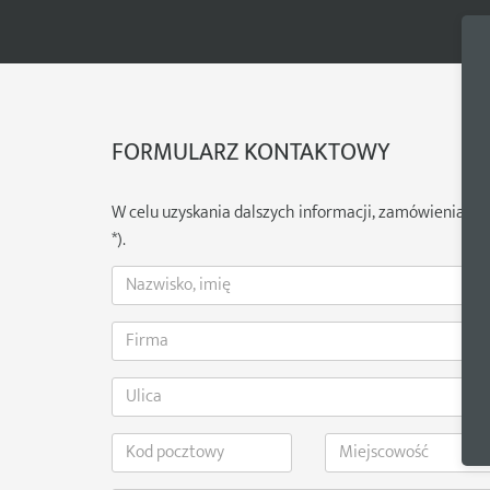
FORMULARZ KONTAKTOWY
W celu uzyskania dalszych informacji, zamówienia ka
*).