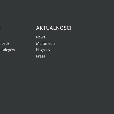
I
AKTUALNOŚCI
e
News
load)
Multimedia
atalogów
Nagrody
Prasa