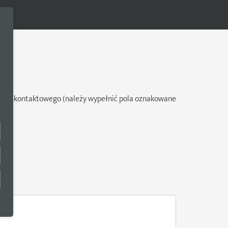
ularza kontaktowego (należy wypełnić pola oznakowane
on)
n)