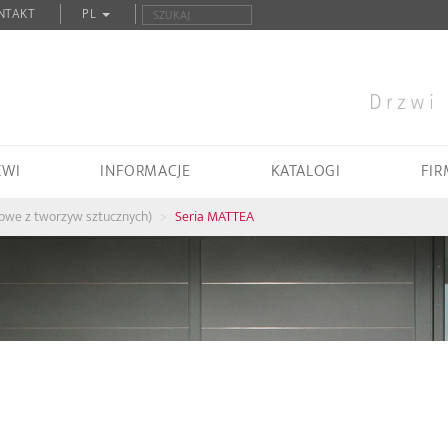
NTAKT
PL
ZWI
INFORMACJE
KATALOGI
FIR
iowe z tworzyw sztucznych)
Seria MATTEA