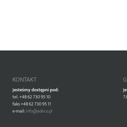
KONTAKT
G
Jesteśmy dostępni pod:
J
tel. +48 62 730 95 10
7.
faks +48 62 730 95 11
e-mail:
info@adeco.pl