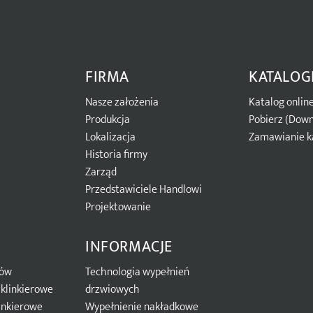
FIRMA
KATALOG
Nasze założenia
Katalog onlin
Produkcja
Pobierz (Down
Lokalizacja
Zamawianie k
Historia firmy
Zarząd
Przedstawiciele Handlowi
Projektowanie
INFORMACJE
mów
Technologia wypełnień
klinkierowe
drzwiowych
inkierowe
Wypełnienie nakładkowe