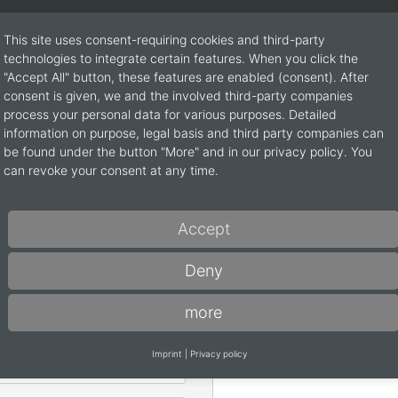
This site uses consent-requiring cookies and third-party
technologies to integrate certain features. When you click the
"Accept All" button, these features are enabled (consent). After
consent is given, we and the involved third-party companies
process your personal data for various purposes. Detailed
information on purpose, legal basis and third party companies can
be found under the button "More" and in our privacy policy. You
talogów lub w razie pytań prosimy o skorzystanie z poniższego form
can revoke your consent at any time.
Zamawianie katalogów
Accept
Decenta (EN-FR-NL / 120 str
Deny
Accenta (EN-FR-NL / 96 stro
more
Wiadomość
*
Imprint
|
Privacy policy