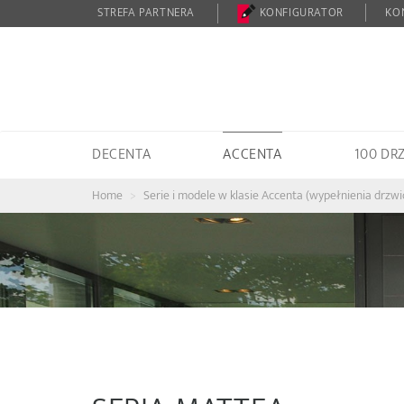
STREFA PARTNERA
KONFIGURATOR
KO
DECENTA
ACCENTA
100 DR
Home
Serie i modele w klasie Accenta (wypełnienia drzw