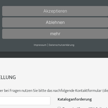
KONTAKT
G
Akzeptieren
Sie erreichen uns:
Wi
Fon +49 5245 8402-0
Mo
Ablehnen
E-Mail:
info@adeco.de
Fr
mehr
Impressum
|
Datenschutzerklärung
ELLUNG
 bei Fragen nutzen Sie bitte das nachfolgende Kontaktformular (die 
Kataloganforderung