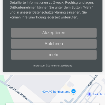
Detaillierte Informationen zu Zweck, Rechtsgrundlagen,
Drittunternehmen können Sie unter dem Button "Mehr"
und in unserer Datenschutzerklärung einsehen. Sie
können Ihre Einwilligung jederzeit widerrufen.
Datenschutz
*
Akzeptieren
Ich bin mit der Verwendung meiner Daten gemäß der
Datenschutzerklärung
einverstanden.
Ablehnen
mehr
Impressum
|
Datenschutzerklärung