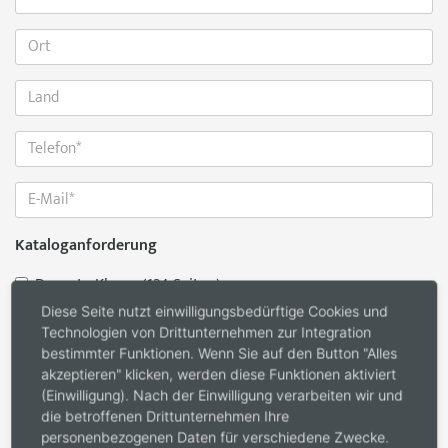
Kataloganforderung
Decenta Klasse (124 Seiten)
Accenta Klasse (160 Seiten)
Diese Seite nutzt einwilligungsbedürftige Cookies und
Technologien von Drittunternehmen zur Integration
Ecodora Line-Katalog (44 Seiten)
bestimmter Funktionen. Wenn Sie auf den Button "Alles
akzeptieren" klicken, werden diese Funktionen aktiviert
Nachricht
*
(Einwilligung). Nach der Einwilligung verarbeiten wir und
die betroffenen Drittunternehmen Ihre
personenbezogenen Daten für verschiedene Zwecke.