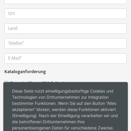
Kataloganforderung
Decenta Klasse (124 Seiten)
Accenta Klasse (160 Seiten)
Diese Seite nutzt einwilligungsbedürftige Cookies und
Technologien von Drittunternehmen zur Integration
Ecodora Line-Katalog (44 Seiten)
bestimmter Funktionen. Wenn Sie auf den Button "Alles
akzeptieren" klicken, werden diese Funktionen aktiviert
Nachricht
*
(Einwilligung). Nach der Einwilligung verarbeiten wir und
die betroffenen Drittunternehmen Ihre
personenbezogenen Daten für verschiedene Zwecke.