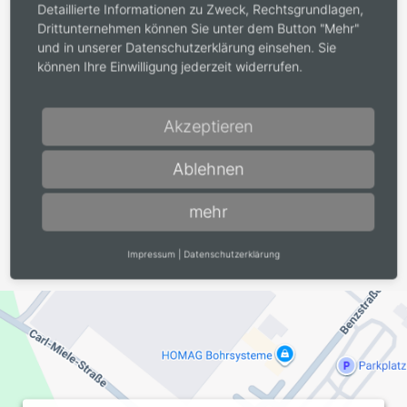
Detaillierte Informationen zu Zweck, Rechtsgrundlagen,
Drittunternehmen können Sie unter dem Button "Mehr"
und in unserer Datenschutzerklärung einsehen. Sie
können Ihre Einwilligung jederzeit widerrufen.
Datenschutz
*
Akzeptieren
Ich bin mit der Verwendung meiner Daten gemäß der
Datenschutzerklärung
einverstanden.
Ablehnen
mehr
Impressum
|
Datenschutzerklärung