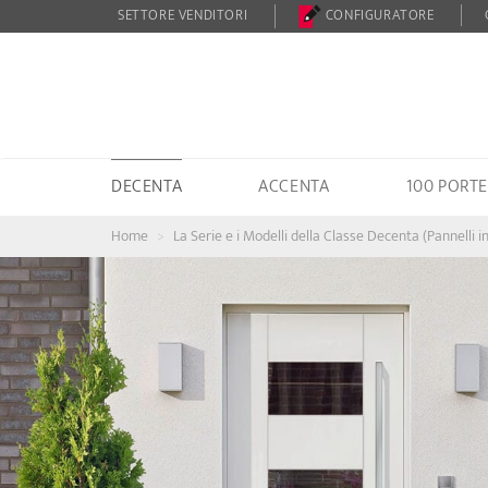
SETTORE VENDITORI
CONFIGURATORE
DECENTA
ACCENTA
100 PORTE
Home
La Serie e i Modelli della Classe Decenta (Pannelli i
Zurück