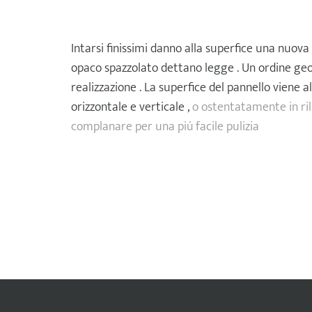
Intarsi finissimi danno alla superfice una nuova r
opaco spazzolato dettano legge . Un ordine geo
realizzazione . La superfice del pannello viene al
orizzontale e verticale ,
o ostentatamente in ril
complanare per una piú facile pulizia