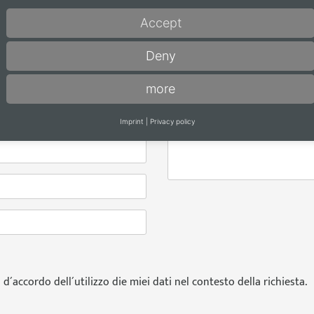
Richiesta cataloghi
Accept
Decenta (EN-FR-NL / 120 pa
Accenta (EN-FR-NL / 96 pag
Deny
Notizia
*
more
Imprint
|
Privacy policy
´accordo dell´utilizzo die miei dati nel contesto della richiesta.