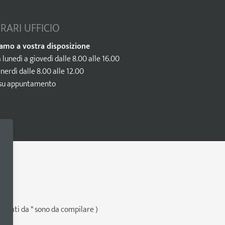
RARI UFFICIO
iamo a vostra disposizione
 lunedì a giovedì dalle 8.00 alle 16.00
nerdì dalle 8.00 alle 12.00
 su appuntamento
egnati da * sono da compilare )