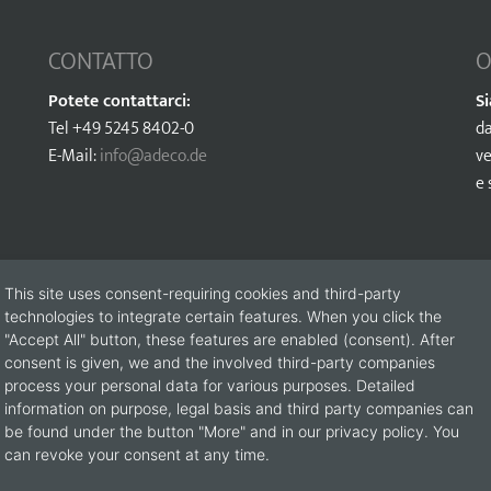
CONTATTO
O
Potete contattarci:
S
Tel +49 5245 8402-0
da
E-Mail:
info@adeco.de
ve
e
This site uses consent-requiring cookies and third-party
technologies to integrate certain features. When you click the
"Accept All" button, these features are enabled (consent). After
consent is given, we and the involved third-party companies
process your personal data for various purposes. Detailed
information on purpose, legal basis and third party companies can
be found under the button "More" and in our privacy policy. You
 spiegazioni usate per favore il sottostante modulo ( gli spazi contrass
can revoke your consent at any time.