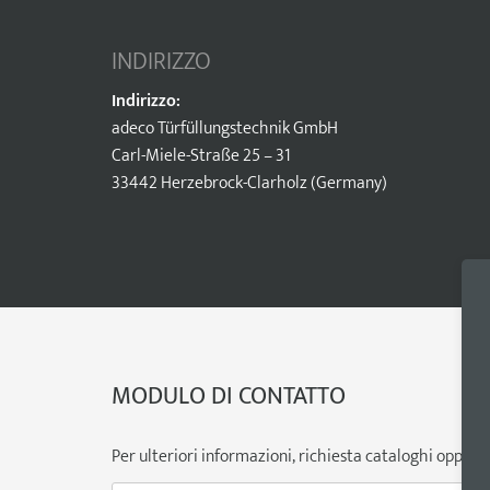
INDIRIZZO
Indirizzo:
adeco Türfüllungstechnik GmbH
Carl-Miele-Straße 25 – 31
33442 Herzebrock-Clarholz (Germany)
MODULO DI CONTATTO
Per ulteriori informazioni, richiesta cataloghi oppure