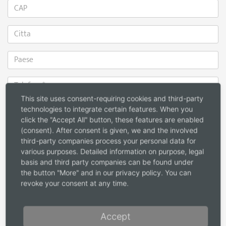
This site uses consent-requiring cookies and third-party
technologies to integrate certain features. When you
click the "Accept All" button, these features are enabled
(consent). After consent is given, we and the involved
Richiesta cataloghi
third-party companies process your personal data for
various purposes. Detailed information on purpose, legal
Decenta (EN-FR-NL / 120 pag)
basis and third party companies can be found under
Accenta (EN-FR-NL / 96 pag)
the button "More" and in our privacy policy. You can
revoke your consent at any time.
Notizia
*
Accept