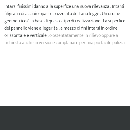
Intarsi finissimi danno alla superfice una nuova rilevanza . Intarsi
filigrana di acciaio opaco spazzolato dettano legge . Un ordine
geometrico é la base di questo tipo di realizzazione . La superfice
del pannello viene allegerita , a mezzo di fini intarsi in ordine
orizzontale e verticale ,
o ostentatamente in rilievo oppure a
richiesta anche in versione complanare per una piú facile pulizia