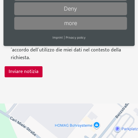
Deny
more
Tutela privacy
*
Imprint
|
Privacy policy
Io so che i miei dati vengono memorizzati. Sono d
´accordo dell´utilizzo die miei dati nel contesto della
richiesta.