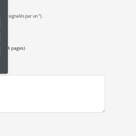
mps signalés par un *).
ges)
/ 124 pages)
es)