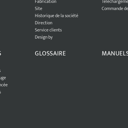
Fabrication
Téléchargem
Site
Commande des
Historique de la société
Direction
Service clients
Design by
S
GLOSSAIRE
MANUEL
s
uge
ncée
s