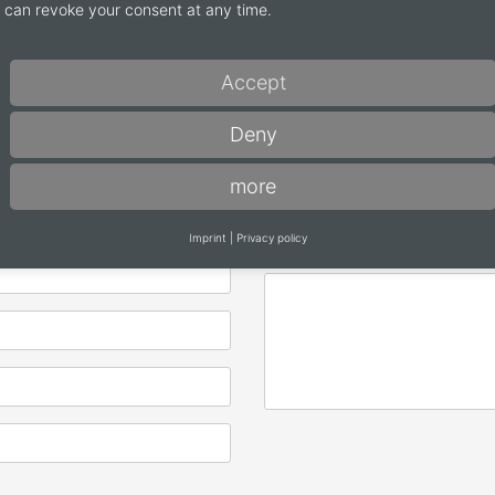
can revoke your consent at any time.
e question, utiliser le formulaire contact suivant (renseigner les cha
Accept
Demande de catalogue
Deny
Decenta (EN-FR-NL / 120 pa
Decenta 2026 (en allemand 
more
Accenta (EN-FR-NL / 96 pag
Imprint
|
Privacy policy
Message
*